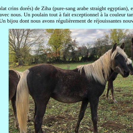
at crins dorés) de Ziha (pure-sang arabe straight egyptian), e
 avec nous. Un poulain tout à fait exceptionnel à la couleur ta
 Un bijou dont nous avons régulièrement de réjouissantes nouv