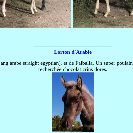
-----------------------------------------------------
Lorton d'Arabie
sang arabe straight egyptian), et de Falballa. Un super poulain,
recherchée chocolat crins dorés.