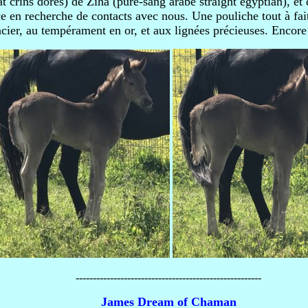
t crins dorés) de Ziha (pure-sang arabe straight egyptian), e
nce en recherche de contacts avec nous. Une pouliche tout à fai
ncier, au tempérament en or, et aux lignées précieuses. Encore
------------------------------------------------------
James Dream of Chaman