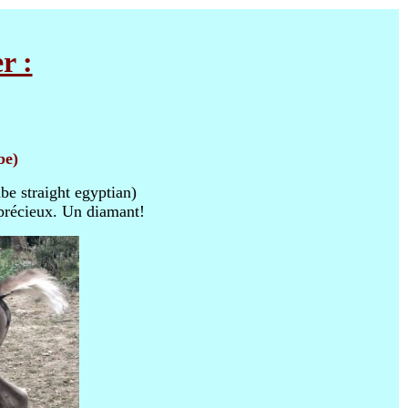
r :
be)
be straight egyptian)
 précieux. Un diamant!