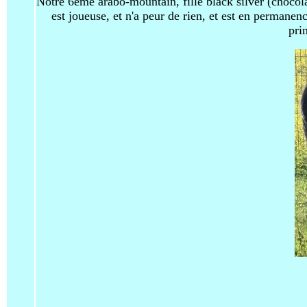
Notre 6ème arabo-mountain, fille black silver (chocola
est joueuse, et n'a peur de rien, et est en permane
pri