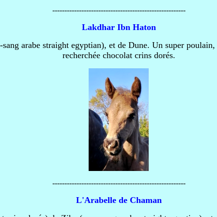
-------------------------------------------------------
Lakdhar Ibn Haton
e-sang arabe straight egyptian), et de Dune. Un super poulain, r
recherchée chocolat crins dorés.
-------------------------------------------------------
L'Arabelle de Chaman