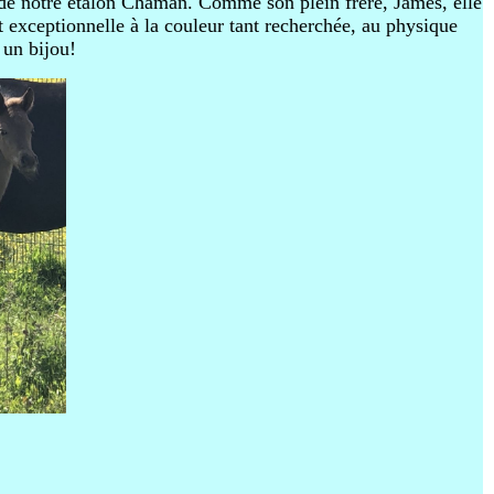
t de notre étalon Chaman. Comme son plein frère, James, elle
t exceptionnelle à la couleur tant recherchée, au physique
 un bijou!